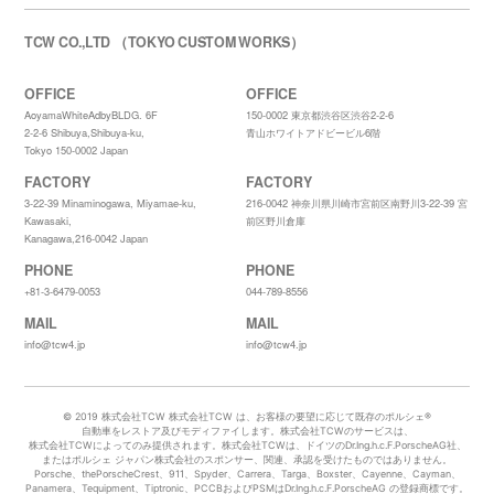
TCW CO.,LTD （TOKYO CUSTOM WORKS）
OFFICE
OFFICE
AoyamaWhiteAdbyBLDG. 6F
150-0002 東京都渋谷区渋谷2-2-6
2-2-6 Shibuya,Shibuya-ku,
青山ホワイトアドビービル6階
Tokyo 150-0002 Japan
FACTORY
FACTORY
3-22-39 Minaminogawa, Miyamae-ku,
216-0042 神奈川県川崎市宮前区南野川3-22-39 宮
Kawasaki,
前区野川倉庫
Kanagawa,216-0042 Japan
PHONE
PHONE
+81-3-6479-0053
044-789-8556
MAIL
MAIL
info@tcw4.jp
info@tcw4.jp
© 2019 株式会社TCW 株式会社TCW は、お客様の要望に応じて既存のポルシェ®️
自動車をレストア及びモディファイします。株式会社TCWのサービスは、
株式会社TCWによってのみ提供されます。株式会社TCWは、ドイツのDr.Ing.h.c.F.PorscheAG社、
またはポルシェ ジャパン株式会社のスポンサー、関連、承認を受けたものではありません。
Porsche、thePorscheCrest、911、Spyder、Carrera、Targa、Boxster、Cayenne、Cayman、
Panamera、Tequipment、Tiptronic、PCCBおよびPSMはDr.Ing.h.c.F.PorscheAG の登録商標です。